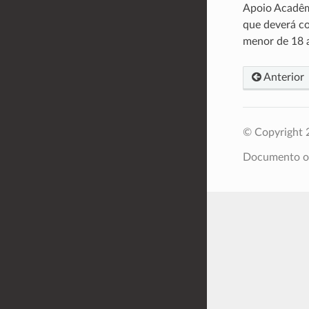
Apoio Acadêmi
que deverá co
menor de 18 
Anterior
© Copyright 
Documento or