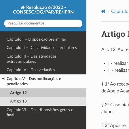
Resolução 6/2022 -
Capítulo
CONSESC/DG/PAR/RE/IFRN
Artigo 
Capítulo I – Disposição preliminar
Capítulo II – Das atividades curriculares
Art. 12. Ao 
Capítulo III – Das atividades
extracurriculares
I - realiza
Capítulo IV – Das vedações
II - realiz
Capítulo V – Das notificações e
§ 1º Ao receb
penalidades
de Apoio Aca
Artigo 12
Artigo 13
§ 2º Caso o(a)
Capítulo VI – Das disposições gerais e
aluno.
final
§ 3º Após ter