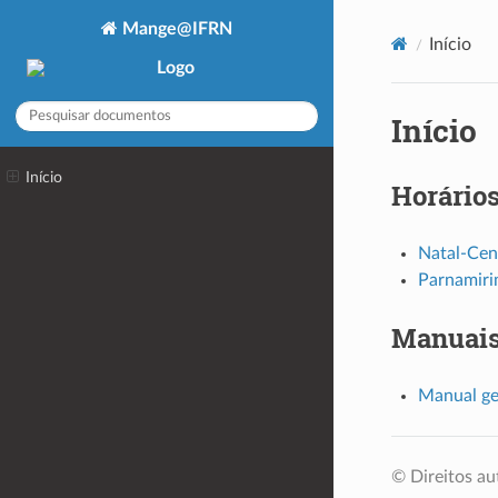
Mange@IFRN
Início
Início
Início
Horário
Natal-Cen
Parnamiri
Manuais
Manual ge
© Direitos au